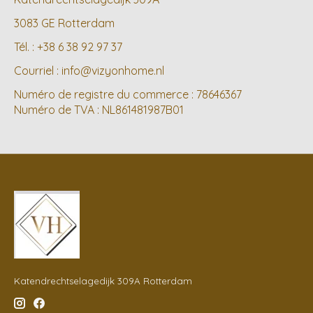
3083 GE Rotterdam
Tél. : +38 6 38 92 97 37
Courriel :
info@vizyonhome.nl
Numéro de registre du commerce : 78646367
Numéro de TVA : NL861481987B01
Katendrechtselagedijk 309A Rotterdam