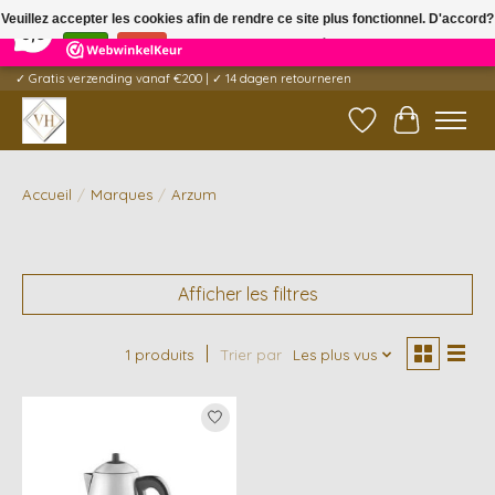
×
5
Reviews
Veuillez accepter les cookies afin de rendre ce site plus fonctionnel. D'accord?
9,6
Oui
Non
En savoir plus sur les témoins (cookies) »
✓ Gratis verzending vanaf €200 | ✓ 14 dagen retourneren
Liste de souhait
Panier
Accueil
/
Marques
/
Arzum
Afficher les filtres
1 produits
Trier par
Les plus vus