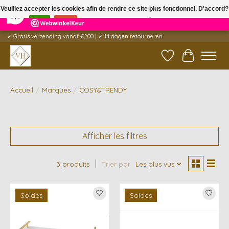
×
5
Reviews
Veuillez accepter les cookies afin de rendre ce site plus fonctionnel. D'accord?
9,6
Oui
Non
En savoir plus sur les témoins (cookies) »
✓ Gratis verzending vanaf €200 | ✓ 14 dagen retourneren
Liste de souhait
Panier
Accueil
/
Marques
/
COSY&TRENDY
Afficher les filtres
3 produits
Trier par
Les plus vus
Soldes
Soldes