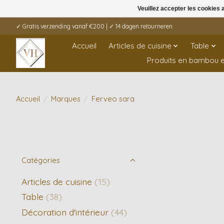
Veuillez accepter les cookies 
✓ Gratis verzending vanaf €200 | ✓ 14 dagen retourneren
Accueil
Articles de cuisine
Table
Produits en bambou e
Accueil
/
Marques
/
Ferveo sara
Catégories
Articles de cuisine
(15)
Table
(38)
Décoration d'intérieur
(44)