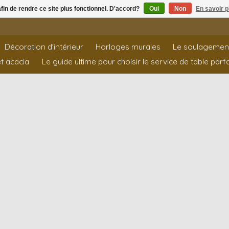
afin de rendre ce site plus fonctionnel. D'accord?
Oui
Non
En savoir p
Décoration d'intérieur
Horloges murales
Le soulagemen
t acacia
Le guide ultime pour choisir le service de table parfa