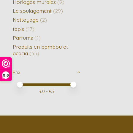
Horloges murales
(9)
Le soulagement
(29)
Nettoyage
(2)
tapis
(17)
Parfums
(1)
Produits en bambou et
acacia
(35)
Prix
9,6
Prix minimum
Price maximum value
€
0
- €
5