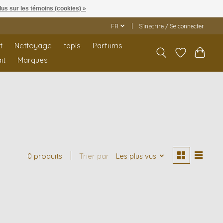
lus sur les témoins (cookies) »
FR
S’inscrire / Se connecter
t
Nettoyage
tapis
Parfums
it
Marques
0 produits
Trier par
Les plus vus