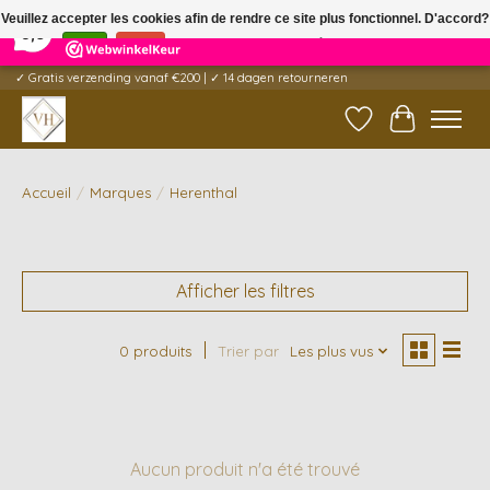
×
5
Reviews
Veuillez accepter les cookies afin de rendre ce site plus fonctionnel. D'accord?
9,6
Oui
Non
En savoir plus sur les témoins (cookies) »
✓ Gratis verzending vanaf €200 | ✓ 14 dagen retourneren
Liste de souhait
Panier
Accueil
/
Marques
/
Herenthal
Afficher les filtres
0 produits
Trier par
Les plus vus
Aucun produit n'a été trouvé