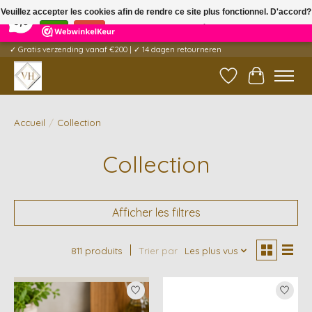
×
5
Reviews
Veuillez accepter les cookies afin de rendre ce site plus fonctionnel. D'accord?
9,6
Oui
Non
En savoir plus sur les témoins (cookies) »
✓ Gratis verzending vanaf €200 | ✓ 14 dagen retourneren
Liste de souhait
Panier
Accueil
/
Collection
Collection
Afficher les filtres
811 produits
Trier par
Les plus vus