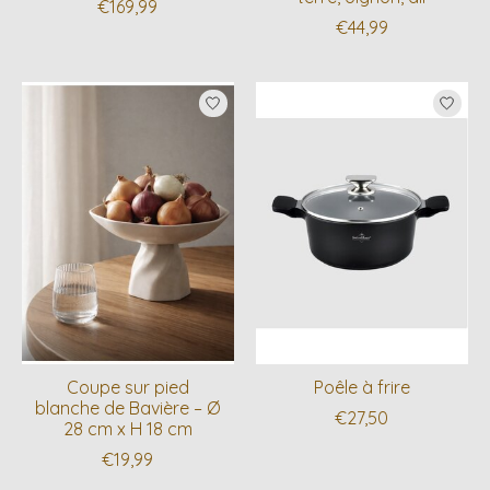
€169,99
€44,99
Coupe sur pied
Poêle à frire
blanche de Bavière – Ø
€27,50
28 cm x H 18 cm
€19,99