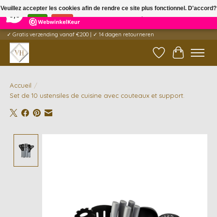
×
5
Reviews
Veuillez accepter les cookies afin de rendre ce site plus fonctionnel. D'accord?
9,6
Oui
Non
En savoir plus sur les témoins (cookies) »
✓ Gratis verzending vanaf €200 | ✓ 14 dagen retourneren
Liste de souhait
Panier
Accueil
/
Set de 10 ustensiles de cuisine avec couteaux et support.
Product image slideshow Items