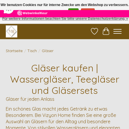
×
5
Reviews
Wir benutzen Cookies nur für interne Zwecke um den Webshop zu verbessern.
9,6
Ist das in Ordnung?
Ja
Nein
Für weitere Informationen beachten Sie bitte unsere Datenschutzerklärung. »
✓ Gratis verzending vanaf €200 | ✓ 14 dagen retourneren
Wunschzettel
Ihr Waren
Startseite
/
Tisch
/
Gläser
Gläser kaufen |
Wassergläser, Teegläser
und Gläsersets
Gläser für jeden Anlass
Ein schönes Glas macht jedes Getränk zu etwas
Besonderem. Bei Vizyon Home finden Sie eine große
Auswahl an Gläsern für den Alltag und besondere
Momente. Von stilvollen Wassergläsern und eleganten