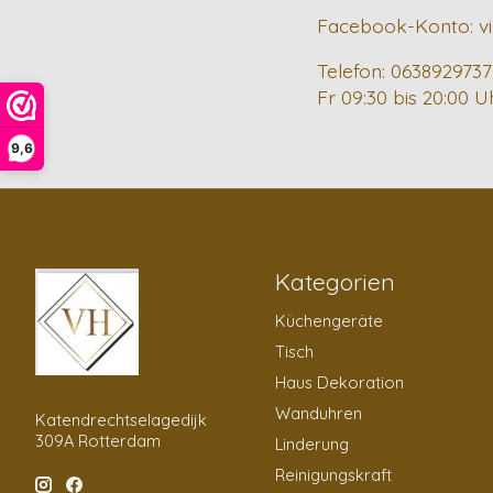
Facebook-Konto: v
Telefon: 0638929737
Fr 09:30 bis 20:00 U
9,6
Kategorien
Küchengeräte
Tisch
Haus Dekoration
Wanduhren
Katendrechtselagedijk
309A Rotterdam
Linderung
Reinigungskraft