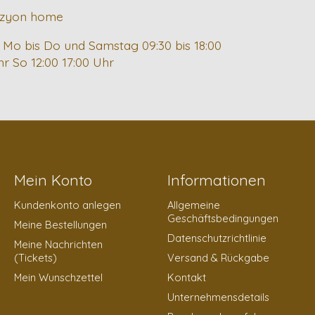
izyon home
 Mo bis Do und Samstag 09:30 bis 18:00
hr So 12:00 17:00 Uhr
Mein Konto
Informationen
Kundenkonto anlegen
Allgemeine
Geschäftsbedingungen
Meine Bestellungen
Datenschutzrichtlinie
Meine Nachrichten
(Tickets)
Versand & Rückgabe
Mein Wunschzettel
Kontakt
Unternehmensdetails