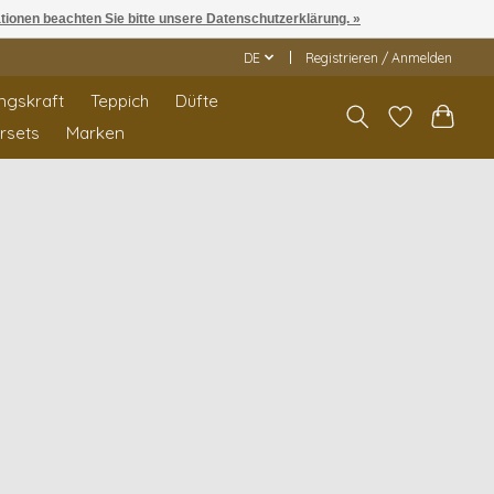
ationen beachten Sie bitte unsere Datenschutzerklärung. »
DE
Registrieren / Anmelden
ngskraft
Teppich
Düfte
rrsets
Marken