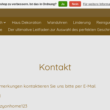
shop zu verbessern. Ist das in Ordnung?
Ja
Nein
Für weitere Inform
ch
Haus Dekoration
Wanduhren
Linderung
Reinigu
te
Der ultimative Leitfaden zur Auswahl des perfekten Geschi
Kontakt
erkungen kontaktieren Sie uns bitte per E-Mail.
l
vizyonhome123