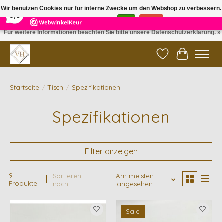
×
5
Reviews
Wir benutzen Cookies nur für interne Zwecke um den Webshop zu verbessern.
9,6
Ist das in Ordnung?
Ja
Nein
Für weitere Informationen beachten Sie bitte unsere Datenschutzerklärung. »
✓ Gratis verzending vanaf €200 | ✓ 14 dagen retourneren
Wunschzettel
Ihr Waren
Startseite
/
Tisch
/
Spezifikationen
Spezifikationen
Filter anzeigen
9
Sortieren
Am meisten
Produkte
nach
angesehen
Sale