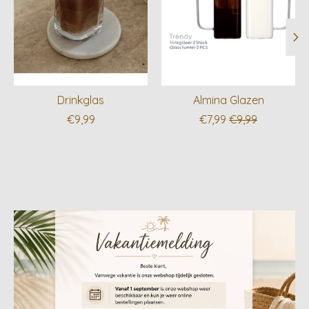
Drinkglas
Almina Glazen
€9,99
€7,99
€9,99