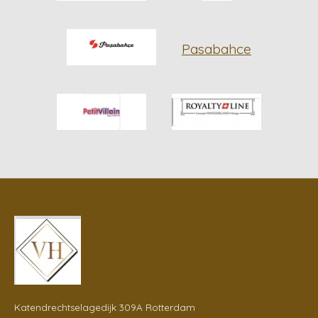
Pasabahce
Katendrechtselagedijk 309A Rotterdam