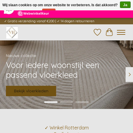
×
5
Reviews
Wij slaan cookies op om onze website te verbeteren. Is dat akkoord?
Ja
9,6
Nee
Meer over cookies »
✓ Gratis verzending vanaf €200 | ✓ 14 dagen retourneren
Verlanglijst
Winkelwag
Hero slideshow items
Nieuwe collectie
Voor iedere woonstijl een
passend vloerkleed
Bekijk vloerkleden
✓ Winkel Rotterdam