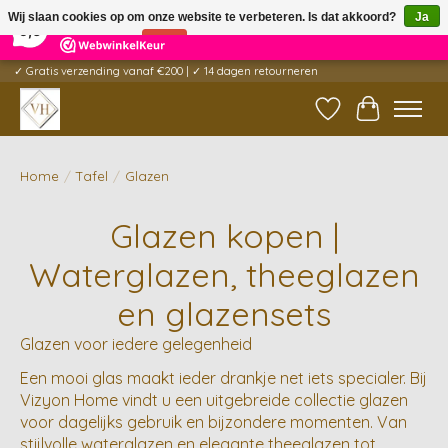
×
5
Reviews
Wij slaan cookies op om onze website te verbeteren. Is dat akkoord?
Ja
9,6
Nee
Meer over cookies »
✓ Gratis verzending vanaf €200 | ✓ 14 dagen retourneren
Verlanglijst
Winkelwag
Home
/
Tafel
/
Glazen
Glazen kopen |
Waterglazen, theeglazen
en glazensets
Glazen voor iedere gelegenheid
Een mooi glas maakt ieder drankje net iets specialer. Bij
Vizyon Home vindt u een uitgebreide collectie glazen
voor dagelijks gebruik en bijzondere momenten. Van
stijlvolle waterglazen en elegante theeglazen tot