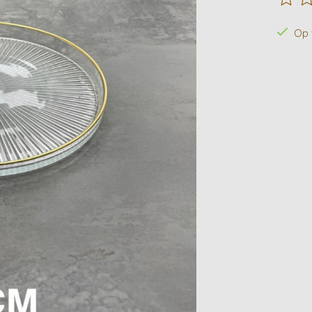
De beo
Op 