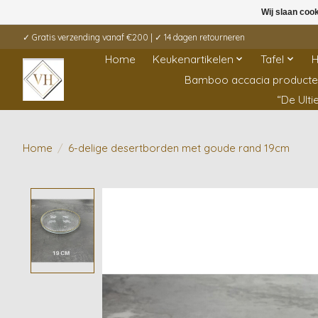
Wij slaan coo
✓ Gratis verzending vanaf €200 | ✓ 14 dagen retourneren
Home
Keukenartikelen
Tafel
H
Bamboo accacia product
“De Ult
Home
/
6-delige desertborden met goude rand 19cm
Product image slideshow Items