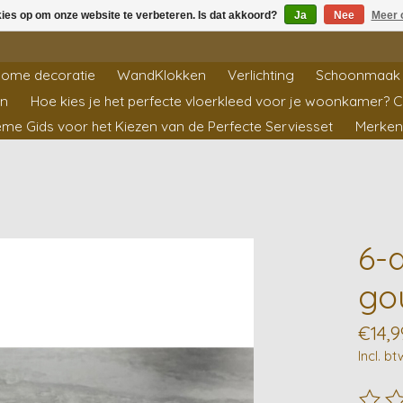
kies op om onze website te verbeteren. Is dat akkoord?
Ja
Nee
Meer 
ome decoratie
WandKlokken
Verlichting
Schoonmaak 
en
Hoe kies je het perfecte vloerkleed voor je woonkamer? 
ieme Gids voor het Kiezen van de Perfecte Serviesset
Merken
6-
go
€14,9
Incl. bt