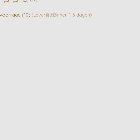
ordeling van dit product is
0
van de 5
voorraad (10)
(Levertijd:Binnen 1-5 dagen)