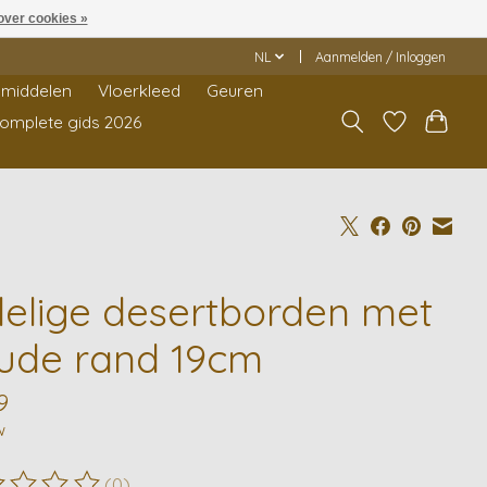
over cookies »
NL
Aanmelden / Inloggen
middelen
Vloerkleed
Geuren
Complete gids 2026
delige desertborden met
ude rand 19cm
9
w
(0)