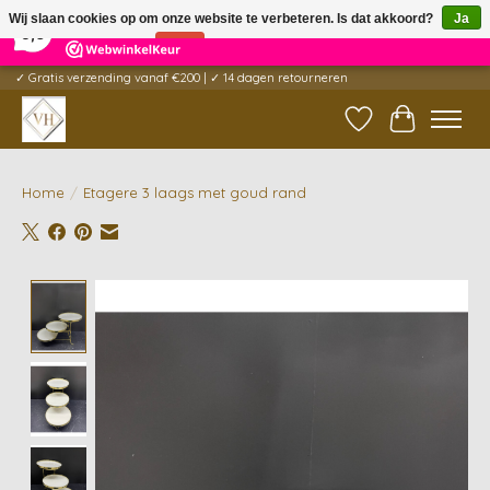
×
5
Reviews
Wij slaan cookies op om onze website te verbeteren. Is dat akkoord?
Ja
9,6
Nee
Meer over cookies »
✓ Gratis verzending vanaf €200 | ✓ 14 dagen retourneren
Verlanglijst
Winkelwag
Home
/
Etagere 3 laags met goud rand
Product image slideshow Items