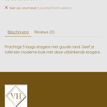
De beoordeling van dit product is
0
van de 5
Niet op voorraad
(Levertijd:3tot4 weken )
Beschrijving
Reviews (0)
Prachtige 3 laags etagere met goude rand. Geef je
tafel een moderne look met deze uitblinkende etagere.