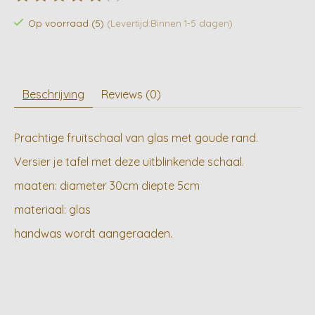
De beoordeling van dit product is
0
van de 5
Op voorraad (5)
(Levertijd:Binnen 1-5 dagen)
Beschrijving
Reviews (0)
Prachtige fruitschaal van glas met goude rand.
Versier je tafel met deze uitblinkende schaal.
maaten: diameter 30cm diepte 5cm
materiaal: glas
handwas wordt aangeraaden.