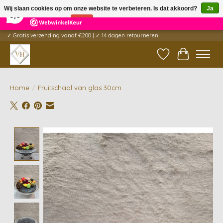
×
5
Reviews
Wij slaan cookies op om onze website te verbeteren. Is dat akkoord?
Ja
9,6
Nee
Meer over cookies »
✓ Gratis verzending vanaf €200 | ✓ 14 dagen retourneren
Verlanglijst
Winkelwag
Home
/
Fruitschaal van glas 30cm
Product image slideshow Items