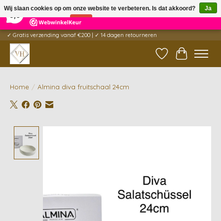
×
5
Reviews
Wij slaan cookies op om onze website te verbeteren. Is dat akkoord?
Ja
9,6
Nee
Meer over cookies »
✓ Gratis verzending vanaf €200 | ✓ 14 dagen retourneren
Verlanglijst
Winkelwag
Home
/
Almina diva fruitschaal 24cm
Product image slideshow Items