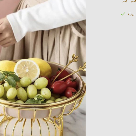
De beo
Op 