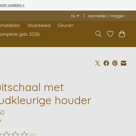
over cookies »
NL
Aanmelden / Inloggen
middelen
Vloerkleed
Geuren
Complete gids 2026
uitschaal met
udkleurige houder
50
w
(0)