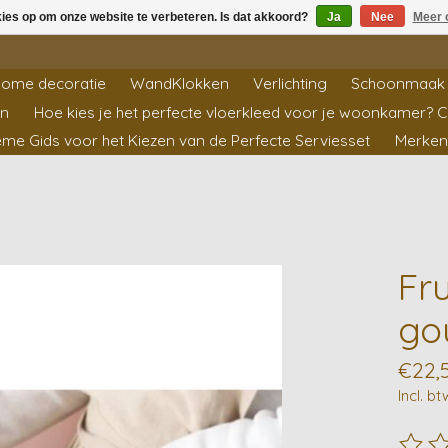
kies op om onze website te verbeteren. Is dat akkoord?
Ja
Nee
Meer 
ome decoratie
WandKlokken
Verlichting
Schoonmaak 
en
Hoe kies je het perfecte vloerkleed voor je woonkamer? 
ieme Gids voor het Kiezen van de Perfecte Serviesset
Merken
Fr
go
€22,
Incl. bt