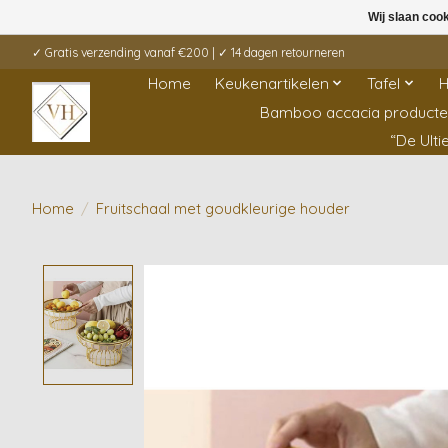
Wij slaan coo
✓ Gratis verzending vanaf €200 | ✓ 14 dagen retourneren
Home
Keukenartikelen
Tafel
H
Bamboo accacia product
“De Ult
Home
/
Fruitschaal met goudkleurige houder
Product image slideshow Items