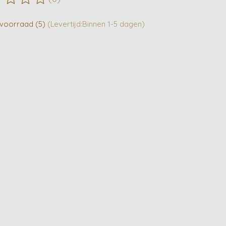
ordeling van dit product is
0
van de 5
voorraad (5)
(Levertijd:Binnen 1-5 dagen)