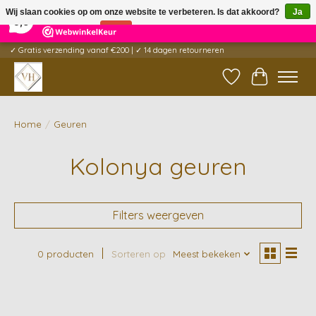
×
5
Reviews
Wij slaan cookies op om onze website te verbeteren. Is dat akkoord?
Ja
9,6
Nee
Meer over cookies »
✓ Gratis verzending vanaf €200 | ✓ 14 dagen retourneren
Verlanglijst
Winkelwag
Home
/
Geuren
Kolonya geuren
Filters weergeven
0 producten
Sorteren op
Meest bekeken