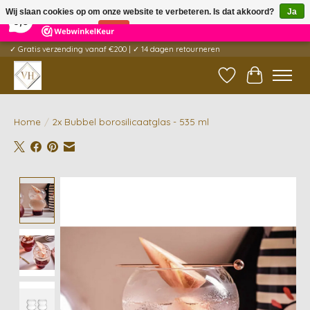
×
5
Reviews
Wij slaan cookies op om onze website te verbeteren. Is dat akkoord?
Ja
9,6
Nee
Meer over cookies »
✓ Gratis verzending vanaf €200 | ✓ 14 dagen retourneren
Verlanglijst
Winkelwag
Home
/
2x Bubbel borosilicaatglas - 535 ml
Product image slideshow Items