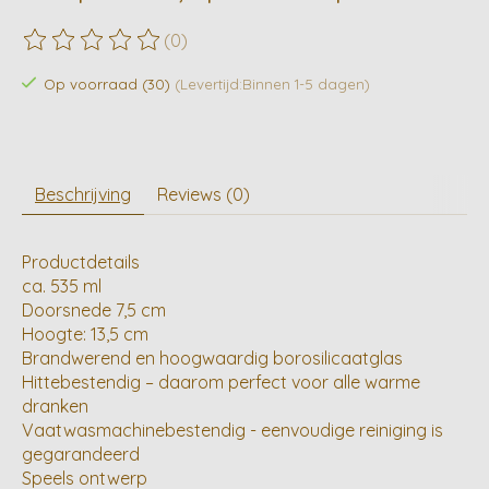
(0)
De beoordeling van dit product is
0
van de 5
Op voorraad (30)
(Levertijd:Binnen 1-5 dagen)
Beschrijving
Reviews (0)
Productdetails
ca. 535 ml
Doorsnede 7,5 cm
Hoogte: 13,5 cm
Brandwerend en hoogwaardig borosilicaatglas
Hittebestendig – daarom perfect voor alle warme
dranken
Vaatwasmachinebestendig - eenvoudige reiniging is
gegarandeerd
Speels ontwerp