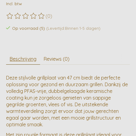
Incl. btw
(0)
De beoordeling van dit product is
0
van de 5
Op voorraad (5)
(Levertijd:Binnen 1-5 dagen)
Beschrijving
Reviews (0)
Deze stijlvolle grillplaat van 47 cm biedt de perfecte
oplossing voor gezond en duurzaam grillen. Dankzij de
volledig PFAS-vrije, dubbelgelaagde keramische
coating kun je zorgeloos genieten van sappige
gegrilde groenten, vlees of vis. De uitstekende
warmteverdeling zorgt ervoor dat jouw gerechten
egaal gaar worden, met een mooie grillstructuur en
optimale smaak.
Met zijn royale formaat is deze grillplaat ideaal voor