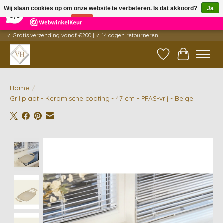
×
5
Reviews
Wij slaan cookies op om onze website te verbeteren. Is dat akkoord?
Ja
9,6
Nee
Meer over cookies »
✓ Gratis verzending vanaf €200 | ✓ 14 dagen retourneren
Verlanglijst
Winkelwag
Home
/
Grillplaat - Keramische coating - 47 cm - PFAS-vrij - Beige
Product image slideshow Items