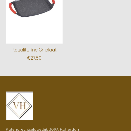
Royality line Grilplaat
€27,50
Katendrechtselagedijk 309A Rotterdam