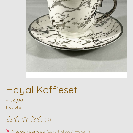
Hayal Koffieset
€24,99
Incl. btw
(0)
De beoordeling van dit product is
0
van de 5
Niet op voorraad
(Levertijd:3tot4 weken )