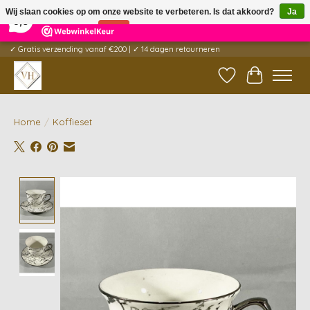
×
5
Reviews
Wij slaan cookies op om onze website te verbeteren. Is dat akkoord?
Ja
9,6
Nee
Meer over cookies »
✓ Gratis verzending vanaf €200 | ✓ 14 dagen retourneren
Verlanglijst
Winkelwag
Home
/
Koffieset
Product image slideshow Items