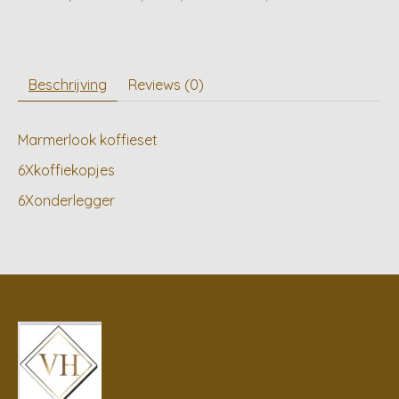
Beschrijving
Reviews (0)
Marmerlook koffieset
6Xkoffiekopjes
6Xonderlegger