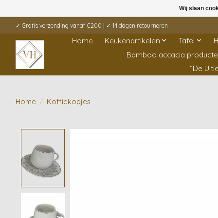
Wij slaan coo
✓ Gratis verzending vanaf €200 | ✓ 14 dagen retourneren
Home
Keukenartikelen
Tafel
H
Bamboo accacia product
“De Ult
Home
/
Koffiekopjes
Product image slideshow Items