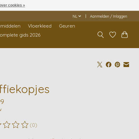
over cookies »
NL
Aanmelden / Inloggen
middelen
Vloerkleed
Geuren
Complete gids 2026
ffiekopjes
99
w
(0)
ordeling van dit product is
0
van de 5