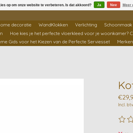
kies op om onze website te verbeteren. Is dat akkoord?
Ja
Nee
Meer 
ome decoratie
WandKlokken
Verlichting
Schoonmaak 
en
Hoe kies je het perfecte vloerkleed voor je woonkamer? 
ieme Gids voor het Kiezen van de Perfecte Serviesset
Merken
Ko
€29,
Incl. bt
De beo