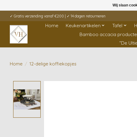
Wij slaan coo
✓ Gratis verzending vanaf €200 | ✓ 14 dagen retourneren
Home
Keukenartikelen
Tafel
H
Bamboo accacia product
“De Ult
Home
/
12-delige koffiekopjes
Product image slideshow Items