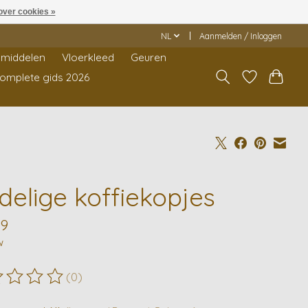
over cookies »
NL
Aanmelden / Inloggen
middelen
Vloerkleed
Geuren
Complete gids 2026
delige koffiekopjes
99
w
(0)
ordeling van dit product is
0
van de 5