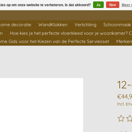
kies op om onze website te verbeteren. Is dat akkoord?
Ja
Nee
Meer 
ome decoratie
WandKlokken
Verlichting
Schoonmaak 
en
Hoe kies je het perfecte vloerkleed voor je woonkamer? 
ieme Gids voor het Kiezen van de Perfecte Serviesset
Merken
12-
€44,
Incl. bt
De beo