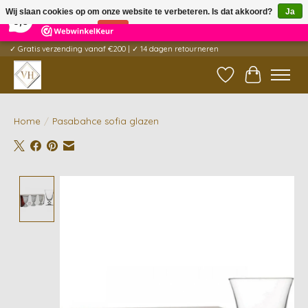
×
5
Reviews
Wij slaan cookies op om onze website te verbeteren. Is dat akkoord?
Ja
9,6
Nee
Meer over cookies »
✓ Gratis verzending vanaf €200 | ✓ 14 dagen retourneren
Verlanglijst
Winkelwag
Home
/
Pasabahce sofia glazen
Product image slideshow Items