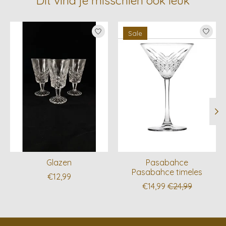
Dit vind je misschien ook leuk
Items van productcarrousel
Sale
Glazen
Pasabahce
Pasabahce timeles
€12,99
€14,99
€24,99