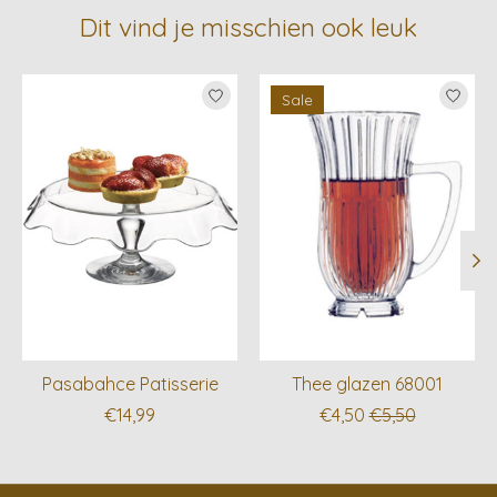
Dit vind je misschien ook leuk
Items van productcarrousel
Sale
Pasabahce Patisserie
Thee glazen 68001
€14,99
€4,50
€5,50