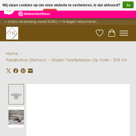
×
5
Reviews
Wij slaan cookies op om onze website te verbeteren. Is dat akkoord?
Ja
9,6
Nee
Meer over cookies »
✓ Gratis verzending vanaf €200 | ✓ 14 dagen retourneren
Verlanglijst
Winkelwag
Home
/
Pasabahce Glamour – Glazen Taartplateau Op Voet – 31,8 cm
Product image slideshow Items