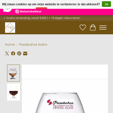
×
5
Reviews
Wij slaan cookies op om onze website te verbeteren. Is dat akkoord?
Ja
9,6
Nee
Meer over cookies »
✓ Gratis verzending vanaf €200 | ✓ 14 dagen retourneren
Verlanglijst
Winkelwag
Home
/
Pasabahce bistro
Product image slideshow Items