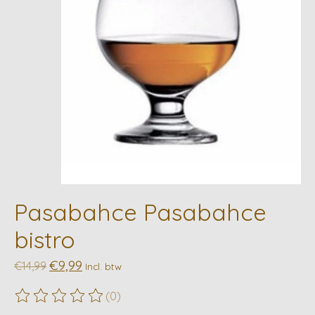
Pasabahce Pasabahce
bistro
€9,99
€14,99
Incl. btw
(0)
De beoordeling van dit product is
0
van de 5