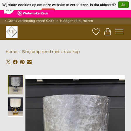
×
5
Reviews
Wij slaan cookies op om onze website te verbeteren. Is dat akkoord?
Ja
9,6
Nee
Meer over cookies »
✓ Gratis verzending vanaf €200 | ✓ 14 dagen retourneren
Verlanglijst
Winkelwag
Home
/
Ringlamp rond met croco kap
Product image slideshow Items