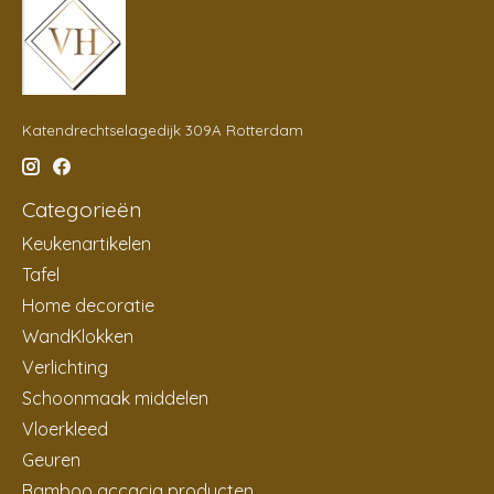
Katendrechtselagedijk 309A Rotterdam
Categorieën
Keukenartikelen
Tafel
Home decoratie
WandKlokken
Verlichting
Schoonmaak middelen
Vloerkleed
Geuren
Bamboo accacia producten