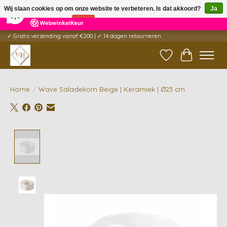
×
5
Reviews
Wij slaan cookies op om onze website te verbeteren. Is dat akkoord?
Ja
9,6
Nee
Meer over cookies »
✓ Gratis verzending vanaf €200 | ✓ 14 dagen retourneren
Verlanglijst
Winkelwag
Home
/
Wave Saladekom Beige | Keramiek | Ø23 cm
Product image slideshow Items