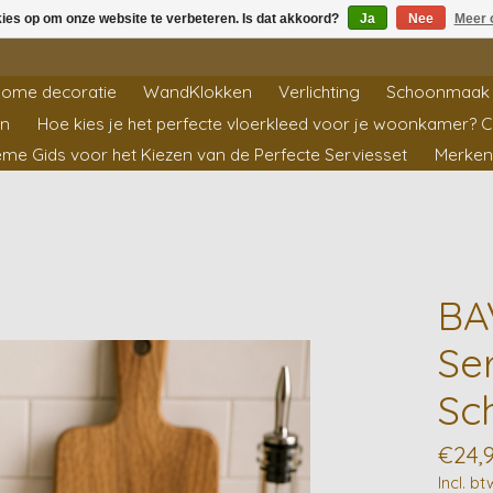
kies op om onze website te verbeteren. Is dat akkoord?
Ja
Nee
Meer 
ome decoratie
WandKlokken
Verlichting
Schoonmaak 
en
Hoe kies je het perfecte vloerkleed voor je woonkamer? 
ieme Gids voor het Kiezen van de Perfecte Serviesset
Merken
BA
Se
Sc
€24,
Incl. bt