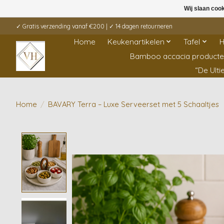
Wij slaan coo
✓ Gratis verzending vanaf €200 | ✓ 14 dagen retourneren
Home
Keukenartikelen
Tafel
H
Bamboo accacia product
“De Ult
Home
/
BAVARY Terra – Luxe Serveerset met 5 Schaaltjes
Product image slideshow Items