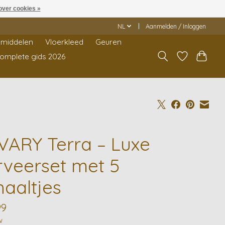
over cookies »
NL
Aanmelden / Inloggen
middelen
Vloerkleed
Geuren
Complete gids 2026
VARY Terra – Luxe
rveerset met 5
haaltjes
99
w