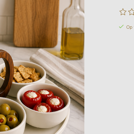
De beo
Op 