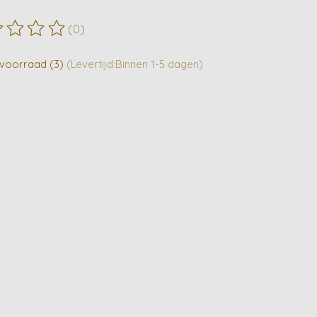
(0)
ordeling van dit product is
0
van de 5
voorraad (3)
(Levertijd:Binnen 1-5 dagen)