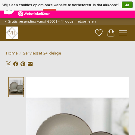
×
5
Reviews
Wij slaan cookies op om onze website te verbeteren. Is dat akkoord?
Ja
9,6
Nee
Meer over cookies »
✓ Gratis verzending vanaf €200 | ✓ 14 dagen retourneren
Verlanglijst
Winkelwag
Home
/
Serviesset 24-delige
Product image slideshow Items