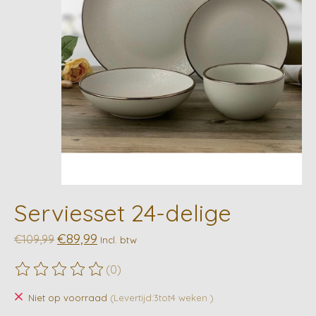
Serviesset 24-delige
€89,99
€109,99
Incl. btw
(0)
De beoordeling van dit product is
0
van de 5
Niet op voorraad
(Levertijd:3tot4 weken )