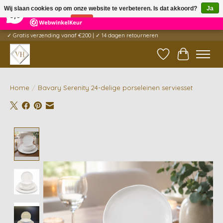
×
5
Reviews
Wij slaan cookies op om onze website te verbeteren. Is dat akkoord?
Ja
9,6
Nee
Meer over cookies »
✓ Gratis verzending vanaf €200 | ✓ 14 dagen retourneren
Verlanglijst
Winkelwag
Home
/
Bavary Serenity 24-delige porseleinen serviesset
Product image slideshow Items