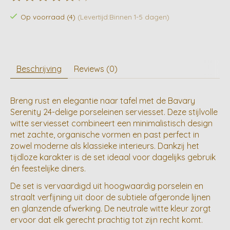
De beoordeling van dit product is
0
van de 5
Op voorraad (4)
(Levertijd:Binnen 1-5 dagen)
Beschrijving
Reviews (0)
Breng rust en elegantie naar tafel met de Bavary
Serenity 24-delige porseleinen serviesset. Deze stijlvolle
witte serviesset combineert een minimalistisch design
met zachte, organische vormen en past perfect in
zowel moderne als klassieke interieurs. Dankzij het
tijdloze karakter is de set ideaal voor dagelijks gebruik
én feestelijke diners.
De set is vervaardigd uit hoogwaardig porselein en
straalt verfijning uit door de subtiele afgeronde lijnen
en glanzende afwerking. De neutrale witte kleur zorgt
ervoor dat elk gerecht prachtig tot zijn recht komt.