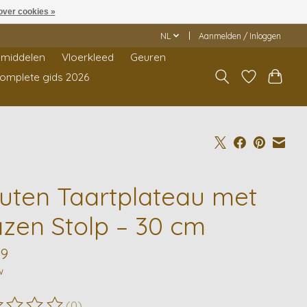
over cookies »
NL
Aanmelden / Inloggen
middelen
Vloerkleed
Geuren
Complete gids 2026
uten Taartplateau met
azen Stolp – 30 cm
99
w
(0)