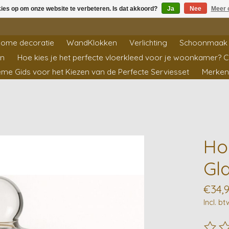
kies op om onze website te verbeteren. Is dat akkoord?
Ja
Nee
Meer 
ome decoratie
WandKlokken
Verlichting
Schoonmaak 
en
Hoe kies je het perfecte vloerkleed voor je woonkamer? 
ieme Gids voor het Kiezen van de Perfecte Serviesset
Merken
Ho
Gl
€34,
Incl. bt