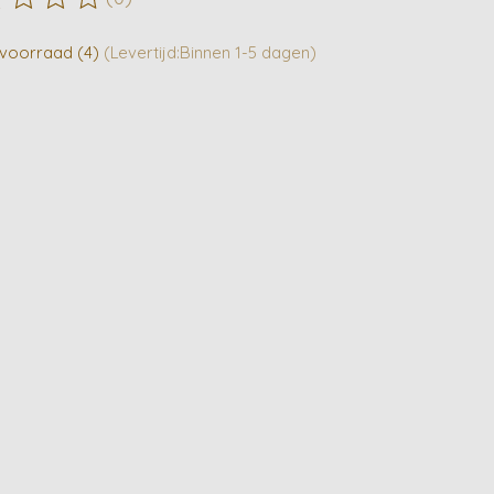
ordeling van dit product is
0
van de 5
voorraad (4)
(Levertijd:Binnen 1-5 dagen)