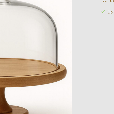
De beo
Op 