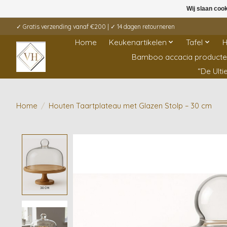
Wij slaan coo
✓ Gratis verzending vanaf €200 | ✓ 14 dagen retourneren
Home
Keukenartikelen
Tafel
H
Bamboo accacia product
“De Ult
Home
/
Houten Taartplateau met Glazen Stolp – 30 cm
Product image slideshow Items