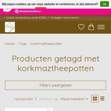
×
5
Reviews
Wij slaan cookies op om onze website te verbeteren. Is dat akkoord?
Ja
9,6
Nee
Meer over cookies »
✓ Gratis verzending vanaf €200 | ✓ 14 dagen retourneren
Verlanglijst
Winkelwag
Home
/
Tags
/
korkmaztheepotten
Producten getagd met
korkmaztheepotten
Filters weergeven
1 producten
Sorteren op
Meest bekeken