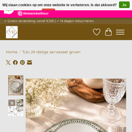
×
5
Reviews
Wij slaan cookies op om onze website te verbeteren. Is dat akkoord?
Ja
9,6
Nee
Meer over cookies »
✓ Gratis verzending vanaf €200 | ✓ 14 dagen retourneren
Verlanglijst
Winkelwag
Home
/
Tulu 24-delige serviesset groen
Product image slideshow Items