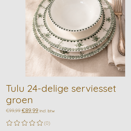
Tulu 24-delige serviesset
groen
€89,99
€99,99
Incl. btw
(0)
De beoordeling van dit product is
0
van de 5