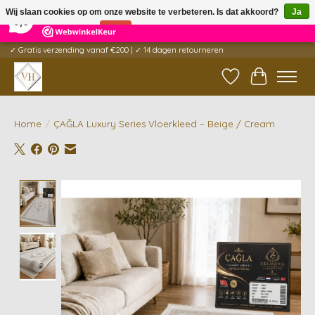
×
5
Reviews
Wij slaan cookies op om onze website te verbeteren. Is dat akkoord?
Ja
9,6
Nee
Meer over cookies »
✓ Gratis verzending vanaf €200 | ✓ 14 dagen retourneren
Verlanglijst
Winkelwag
Home
/
ÇAĞLA Luxury Series Vloerkleed – Beige / Cream
Product image slideshow Items