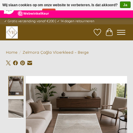
×
5
Reviews
Wij slaan cookies op om onze website te verbeteren. Is dat akkoord?
Ja
9,6
Nee
Meer over cookies »
✓ Gratis verzending vanaf €200 | ✓ 14 dagen retourneren
Verlanglijst
Winkelwag
Home
/
Zelmora Çağla Vloerkleed – Beige
Product image slideshow Items