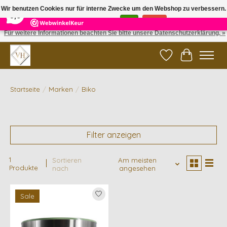
×
5
Reviews
Wir benutzen Cookies nur für interne Zwecke um den Webshop zu verbessern.
9,6
Ist das in Ordnung?
Ja
Nein
Für weitere Informationen beachten Sie bitte unsere Datenschutzerklärung. »
✓ Gratis verzending vanaf €200 | ✓ 14 dagen retourneren
Wunschzettel
Ihr Waren
Startseite
/
Marken
/
Biko
Filter anzeigen
1
Sortieren
Am meisten
Produkte
nach
angesehen
Sale