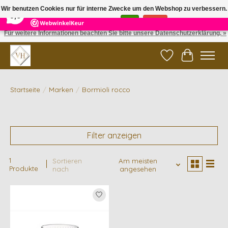
×
5
Reviews
Wir benutzen Cookies nur für interne Zwecke um den Webshop zu verbessern.
9,6
Ist das in Ordnung?
Ja
Nein
Für weitere Informationen beachten Sie bitte unsere Datenschutzerklärung. »
✓ Gratis verzending vanaf €200 | ✓ 14 dagen retourneren
Wunschzettel
Ihr Waren
Startseite
/
Marken
/
Bormioli rocco
Filter anzeigen
1
Sortieren
Am meisten
Produkte
nach
angesehen