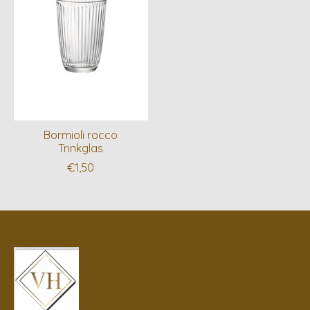
Bormioli rocco
Trinkglas
€1,50