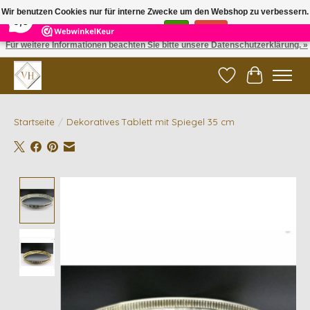
×
5
Reviews
Wir benutzen Cookies nur für interne Zwecke um den Webshop zu verbessern.
9,6
Ist das in Ordnung?
Ja
Nein
Für weitere Informationen beachten Sie bitte unsere Datenschutzerklärung. »
✓ Gratis verzending vanaf €200 | ✓ 14 dagen retourneren
Wunschzettel
Ihr Waren
Startseite
/
Dekoratives Tablett mit Spiegel 35 cm
Product image slideshow Items