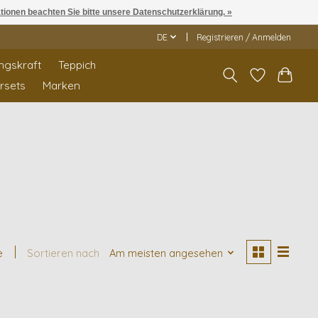
ationen beachten Sie bitte unsere Datenschutzerklärung. »
DE
Registrieren / Anmelden
ngskraft
Teppich
Düfte
rrsets
Marken
e
Sortieren nach
Am meisten angesehen