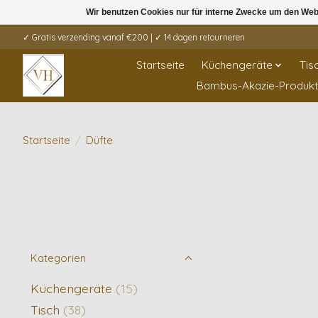
Wir benutzen Cookies nur für interne Zwecke um den Web
✓ Gratis verzending vanaf €200 | ✓ 14 dagen retourneren
Startseite
Küchengeräte
Tis
Bambus-Akazie-Produk
Startseite
/
Düfte
Kategorien
Küchengeräte
(15)
Tisch
(38)