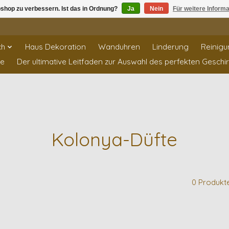
shop zu verbessern. Ist das in Ordnung?
Ja
Nein
Für weitere Inform
ch
Haus Dekoration
Wanduhren
Linderung
Reinigu
te
Der ultimative Leitfaden zur Auswahl des perfekten Geschi
Kolonya-Düfte
0 Produkt