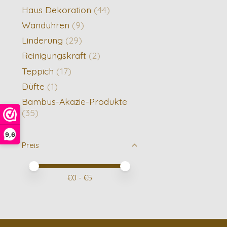
Haus Dekoration
(44)
Wanduhren
(9)
Linderung
(29)
Reinigungskraft
(2)
Teppich
(17)
Düfte
(1)
Bambus-Akazie-Produkte
(35)
9,6
Preis
Preis – Mindestwert
Price maximum value
€
0
- €
5