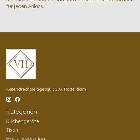
für jeden Anlass.
Katendrechtselagedijk 309A Rotterdam
Kategorien
Küchengeräte
Tisch
Haus Dekoration