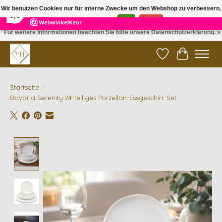
×
5
Reviews
Wir benutzen Cookies nur für interne Zwecke um den Webshop zu verbessern.
9,6
Ist das in Ordnung?
Ja
Nein
Für weitere Informationen beachten Sie bitte unsere Datenschutzerklärung. »
✓ Gratis verzending vanaf €200 | ✓ 14 dagen retourneren
Wunschzettel
Ihr Waren
Startseite
/
Bavaria Serenity 24-teiliges Porzellan-Essgeschirr-Set
Product image slideshow Items