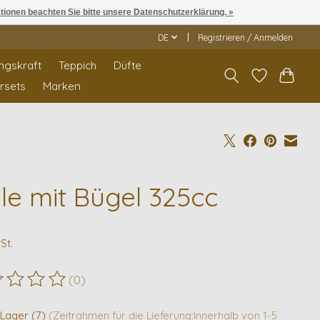
ationen beachten Sie bitte unsere Datenschutzerklärung. »
DE
Registrieren / Anmelden
ngskraft
Teppich
Düfte
rrsets
Marken
lle mit Bügel 325cc
0
St.
(0)
ewertung dieses Produkts ist
0
von 5
 Lager (7)
(Zeitrahmen für die Lieferung:Innerhalb von 1-5