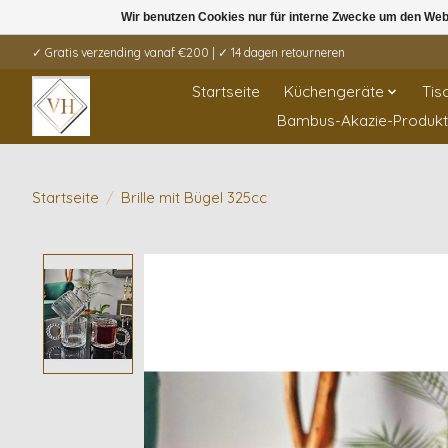
Wir benutzen Cookies nur für interne Zwecke um den Web
✓ Gratis verzending vanaf €200 | ✓ 14 dagen retourneren
Startseite
Küchengeräte
Tis
Bambus-Akazie-Produk
Startseite
/
Brille mit Bügel 325cc
Product image slideshow Items