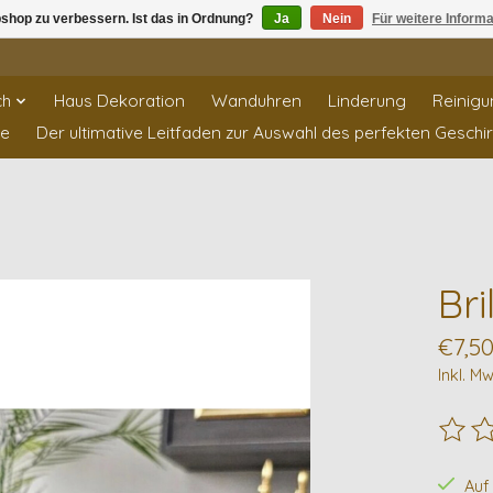
shop zu verbessern. Ist das in Ordnung?
Ja
Nein
Für weitere Inform
ch
Haus Dekoration
Wanduhren
Linderung
Reinigu
te
Der ultimative Leitfaden zur Auswahl des perfekten Geschi
Bri
€7,5
Inkl. Mw
Die B
Auf