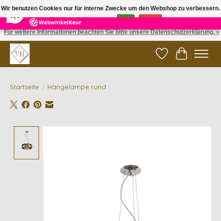
×
5
Reviews
Wir benutzen Cookies nur für interne Zwecke um den Webshop zu verbessern.
9,6
Ist das in Ordnung?
Ja
Nein
Für weitere Informationen beachten Sie bitte unsere Datenschutzerklärung. »
✓ Gratis verzending vanaf €200 | ✓ 14 dagen retourneren
Wunschzettel
Ihr Waren
Startseite
/
Hängelampe rund
Product image slideshow Items