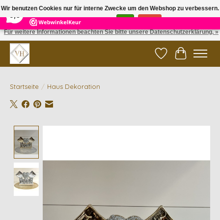
×
5
Reviews
Wir benutzen Cookies nur für interne Zwecke um den Webshop zu verbessern.
9,6
Ist das in Ordnung?
Ja
Nein
Für weitere Informationen beachten Sie bitte unsere Datenschutzerklärung. »
✓ Gratis verzending vanaf €200 | ✓ 14 dagen retourneren
Wunschzettel
Ihr Waren
Startseite
/
Haus Dekoration
Product image slideshow Items