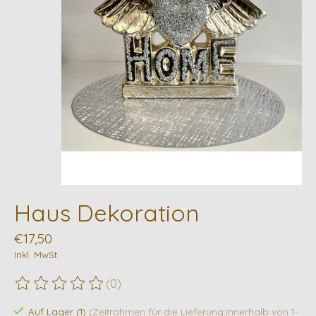
Haus Dekoration
€17,50
Inkl. MwSt.
(0)
Die Bewertung dieses Produkts ist
0
von 5
Auf Lager (1)
(Zeitrahmen für die Lieferung:Innerhalb von 1-