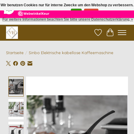
×
5
Reviews
Wir benutzen Cookies nur für interne Zwecke um den Webshop zu verbessern.
9,6
Ist das in Ordnung?
Ja
Nein
Für weitere Informationen beachten Sie bitte unsere Datenschutzerklärung. »
✓ Gratis verzending vanaf €200 | ✓ 14 dagen retourneren
Wunschzettel
Ihr Waren
Startseite
/
Sinbo Elektrische kabellose Kaffeemaschine
Product image slideshow Items