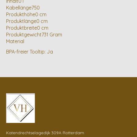
Inhalt0 l
Kabellänge750
Produkthöhe0 cm
Produktlänge0 cm
Produktbreite0 cm
Produktgewicht731 Gram
Material
BPA-freier Tooltip: Ja
Katendrechtselagedijk 309A Rotterdam