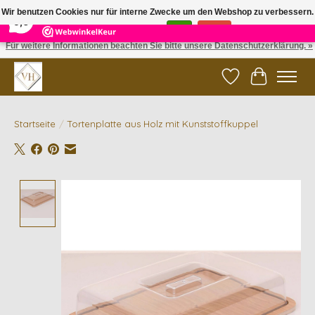
×
5
Reviews
Wir benutzen Cookies nur für interne Zwecke um den Webshop zu verbessern.
9,6
Ist das in Ordnung?
Ja
Nein
Für weitere Informationen beachten Sie bitte unsere Datenschutzerklärung. »
✓ Gratis verzending vanaf €200 | ✓ 14 dagen retourneren
Wunschzettel
Ihr Waren
Startseite
/
Tortenplatte aus Holz mit Kunststoffkuppel
Product image slideshow Items