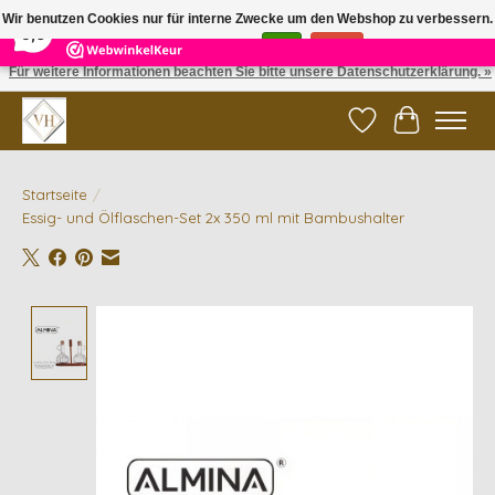
×
5
Reviews
Wir benutzen Cookies nur für interne Zwecke um den Webshop zu verbessern.
9,6
Ist das in Ordnung?
Ja
Nein
Für weitere Informationen beachten Sie bitte unsere Datenschutzerklärung. »
✓ Gratis verzending vanaf €200 | ✓ 14 dagen retourneren
Wunschzettel
Ihr Waren
Startseite
/
Essig- und Ölflaschen-Set 2x 350 ml mit Bambushalter
Product image slideshow Items