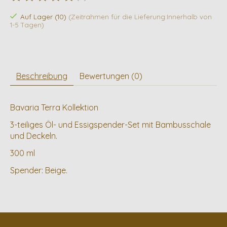
Die Bewertung dieses Produkts ist
0
von 5
Auf Lager (10)
(Zeitrahmen für die Lieferung:Innerhalb von
1-5 Tagen)
Beschreibung
Bewertungen (0)
Bavaria Terra Kollektion
3-teiliges Öl- und Essigspender-Set mit Bambusschale
und Deckeln.
300 ml
Spender: Beige.