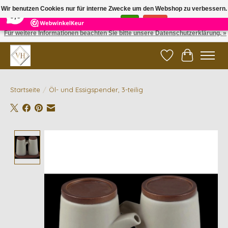
×
5
Reviews
Wir benutzen Cookies nur für interne Zwecke um den Webshop zu verbessern.
9,6
Ist das in Ordnung?
Ja
Nein
Für weitere Informationen beachten Sie bitte unsere Datenschutzerklärung. »
✓ Gratis verzending vanaf €200 | ✓ 14 dagen retourneren
Wunschzettel
Ihr Waren
Startseite
/
Öl- und Essigspender, 3-teilig
Product image slideshow Items