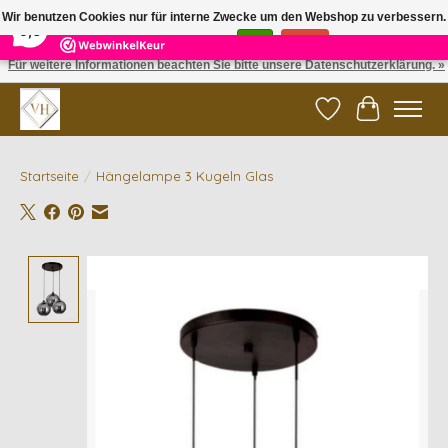
×
5
Reviews
Wir benutzen Cookies nur für interne Zwecke um den Webshop zu verbessern.
9,6
Ist das in Ordnung?
Ja
Nein
Für weitere Informationen beachten Sie bitte unsere Datenschutzerklärung. »
✓ Gratis verzending vanaf €200 | ✓ 14 dagen retourneren
Wunschzettel
Ihr Waren
Startseite
/
Hängelampe 3 Kugeln Glas
Product image slideshow Items