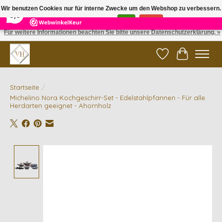
×
5
Reviews
Wir benutzen Cookies nur für interne Zwecke um den Webshop zu verbessern.
9,6
Ist das in Ordnung?
Ja
Nein
Für weitere Informationen beachten Sie bitte unsere Datenschutzerklärung. »
✓ Gratis verzending vanaf €200 | ✓ 14 dagen retourneren
Wunschzettel
Ihr Waren
Startseite
/
Michelino Nora Kochgeschirr-Set - Edelstahlpfannen - Für alle
Herdarten geeignet - Ahornholz
Product image slideshow Items